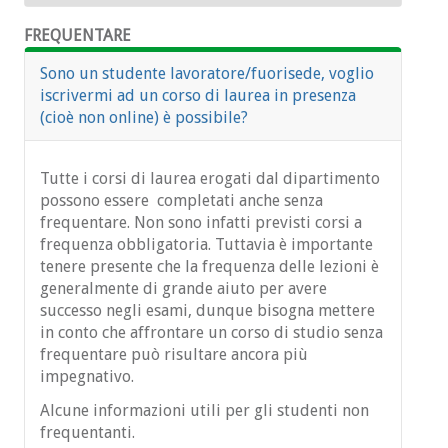
seconda i dati con cui accedere al tuo account
Se non sei ancora immatricolato, ma pensi di
FREQUENTARE
personale.
esserlo a breve, è importante che tu non
Sono un studente lavoratore/fuorisede, voglio
rimanga indietro nel programma didattico, in
iscrivermi ad un corso di laurea in presenza
particolare se sei una matricola della triennale.
(cioè non online) è possibile?
In generale, alcuni insegnamenti hanno accesso
pubblico al materiale, altri potrebbero avere
accesso riservato solo agli studenti iscritti.
Tutte i corsi di laurea erogati dal dipartimento
possono essere completati anche senza
Distinguiamo tre casi:
frequentare. Non sono infatti previsti corsi a
(aspiranti) matricole della triennale: chiedi
frequenza obbligatoria. Tuttavia è importante
ai tutor peer to peer, loro dovrebbero
tenere presente che la frequenza delle lezioni è
saperti indicare dove reperire il materiale,
generalmente di grande aiuto per avere
che per la maggior parte dovrebbe essere
successo negli esami, dunque bisogna mettere
accessibile a tutti. Se non riesci a risolvere
in conto che affrontare un corso di studio senza
con l'aiuto dei tutor, scrivi al docente
frequentare può risultare ancora più
responsabile dell'insegnamento.
impegnativo.
(aspiranti) matricole magistrali che
Alcune informazioni utili per gli studenti non
provengono da altri atenei: nel momento in
frequentanti.
cui fate domanda di pre-immatricolazione