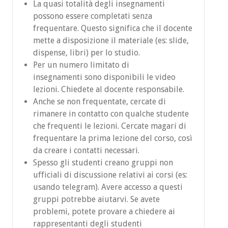
La quasi totalità degli insegnamenti
ricevete una email di ateneo e veniti
possono essere completati senza
aggiunti al sistema di ateneo come studenti
frequentare. Questo significa che il docente
della magistrale. Dunque potete accedere a
mette a disposizione il materiale (es: slide,
tutto il materiale esattamente come gli
dispense, libri) per lo studio.
studenti della magistrale.
Per un numero limitato di
(aspiranti) matricole magistrali che
insegnamenti sono disponibili le video
provengono da UNIMI: anche se fate
lezioni. Chiedete al docente responsabile.
domanda di pre-immatricolazione alla
Anche se non frequentate, cercate di
magistrale, risultate a sistema essere
rimanere in contatto con qualche studente
studenti della triennale fino a quando non
che frequenti le lezioni. Cercate magari di
vi immatricolate effettivamente. Cercate
frequentare la prima lezione del corso, così
prima di capire se il materiale
da creare i contatti necessari.
dell’insegnamento è condiviso
Spesso gli studenti creano gruppi non
pubblicamente. Se non lo è, scrivete al
ufficiali di discussione relativi ai corsi (es:
docente responsabile dell'insegnamento,
usando telegram). Avere accesso a questi
possibilmente allegando la domanda di
gruppi potrebbe aiutarvi. Se avete
pre-immatricolazione.
problemi, potete provare a chiedere ai
rappresentanti degli studenti