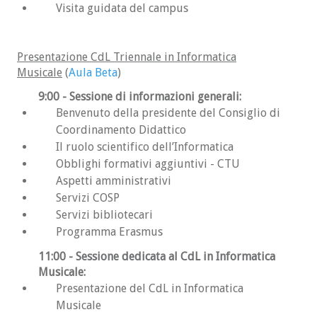
Visita guidata del campus
Maggio): viene assegnato circa il 40% dei
posti disponibili in ciascun corso di laurea
(svolgimento del TOLC-S solitamente entro
Presentazione CdL Triennale in Informatica
metà giugno);
Musicale
(
Aula Beta
)
Sessione di Settembre (domanda di
9:00
ammissione solitamente da Agosto a matà
- Sessione di informazioni generali:
Benvenuto della presidente del Consiglio di
Settembre): viene assegnato circa il 60% dei
Coordinamento Didattico
posti disponibili in ciascun corso di laurea
Il ruolo scientifico dell’Informatica
(svolgimento del TOLC-S solitamente entro
Obblighi formativi aggiuntivi - CTU
metà settembre).
Aspetti amministrativi
Per le date esatte delle sessioni potete cercare
Servizi COSP
il bando di interesse sulla
pagina ufficiale
.
Servizi bibliotecari
Esempi
Programma Erasmus
11:00
- Sessione dedicata al CdL in Informatica
Anna vive lontano da Milano. Decide
Musicale:
dunque di iscriversi al test TOLC-S tramite
Presentazione del CdL in Informatica
il sito del CISIA sostenendo la prova vicino a
Musicale