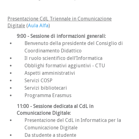
Selezione (corsi ad
Presentazione CdL Triennale in Comunicazione
accesso programmato)
Digitale
(
Aula Alfa
)
9:00
- Sessione di informazioni generali:
In fase di selezione viene stilata
una graduatoria degli studenti iscritti basata
Benvenuto della presidente del Consiglio di
sul risultato del test TOLC-S. Sulla base di
Coordinamento Didattico
questa graduatoria e dei posti disponibili in
Il ruolo scientifico dell’Informatica
quella sessione, gli studenti in cima
Obblighi formativi aggiuntivi - CTU
alla graduatoria possono iscriversi. Chi non
Aspetti amministrativi
riesce ad iscriversi può presentarsi ad una
Servizi COSP
selezione successiva anche senza sostenere
Servizi bibliotecari
nuovamente il test (ma se lo vuole sostenere
Programma Erasmus
nuovamente è libero di farlo). Se uno studente
ha sostenuto più prove di TOLC-S, si considera
11:00
- Sessione dedicata al CdL in
valida la più recente.
Comunicazione Digitale:
Presentazione del CdL in Informatica per la
Sono previste due sessioni di selezione:
Comunicazione Digitale
Sessione anticipata (domanda di
Da studente a studente
ammissione solitamente da Marzo a