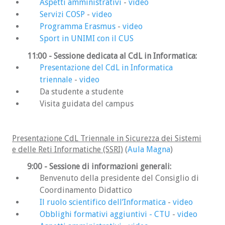
delle funzioni principali delle facoltà è quella
Aspetti amministrativi
-
video
di coordinare alcuni aspetti dell’attività
Servizi COSP
-
video
didattica, per esempio per quanto riguarda i
Programma Erasmus
-
video
test di ammissione e le attività di orientamento.
Sport in UNIMI con il CUS
In Statale ci sono dieci facoltà e tra queste
11:00 - Sessione dedicata al CdL in Informatica:
la
Facoltà di Scienze e Tecnologie
.
Presentazione del CdL in Informatica
Errori comuni
triennale
-
video
Da studente a studente
“Le vorrei chiedere come funziona il test di
Visita guidata del campus
ingresso al Politecnico” —> Dovete
chiederlo a qualcuno del Politecnico.
“Università di Informatica” —> Non esiste
Presentazione CdL Triennale in Sicurezza dei Sistemi
una “Università di Informatica”, c’è un
e delle Reti Informatiche (SSRI)
(
Aula Magna
)
Dipartimento di Informatica.
“Facoltà di Informatica” —> Non esiste una
9:00 - Sessione di informazioni generali:
"facoltà di Informatica" in Statale. C’è un
Benvenuto della presidente del Consiglio di
Dipartimento di Informatica.
Coordinamento Didattico
“Corsi informatici” —> Forse si intende i
Il ruolo scientifico dell’Informatica
-
video
corsi di laurea erogati dal Dipartimento di
Obblighi formativi aggiuntivi - CTU
-
video
Informatica?