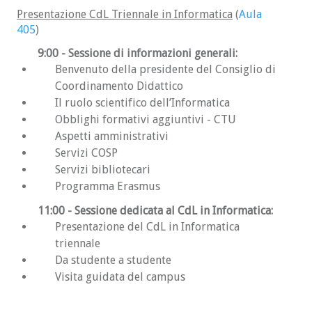
Inglese (solo di autovalutazione, non viene
Presentazione CdL Triennale in Informatica
(
Aula
considerato per l’ammissione)
405
)
Il TOLC-S sarà erogato nelle date pubblicate sul
9:00 - Sessione di informazioni generali:
sito di
CISIA
. I test possono essere svolti sia con
Benvenuto della presidente del Consiglio di
la modalità TOLC@CASA sia in presenza con la
Coordinamento Didattico
modalità TOLC all'università. Consultare il
sito
Il ruolo scientifico dell’Informatica
di ateneo
per maggiori informazioni e
Obblighi formativi aggiuntivi - CTU
aggiornamenti.
Aspetti amministrativi
Per esercitarsi:
Servizi COSP
è possibile sostenere il TOLC utilizzando
Servizi bibliotecari
l'
area test
sul sito del
CISIA
(ente che eroga
Programma Erasmus
il test). In particolare alla pagina specifica
11:00
- Sessione dedicata al CdL in Informatica:
per il test
TOLC-S
dove è possibile trovare
Presentazione del CdL in Informatica
il
syllabus
che riporta l'elenco degli
triennale
argomenti trattati nel test. Il sito di CISIA
Da studente a studente
presenta anche un'
apposita sezione
dove è
Visita guidata del campus
possibile allenarsi svolgendo delle prove
del test. È necessario registrarsi (la