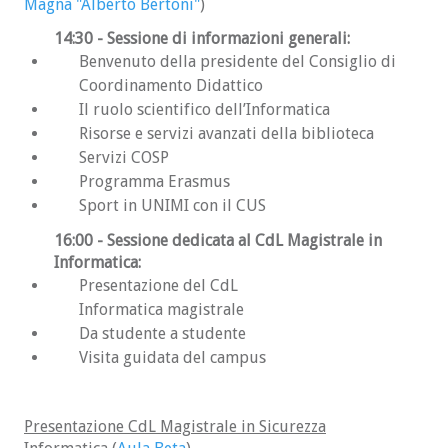
Magna "Alberto Bertoni"
)
in Informatica e risulta essere 130esima in
graduatoria e dunque non viene ammessa.
14:30
- Sessione di informazioni generali:
Tuttavia Carla non demorde: dopo essersi
Benvenuto della presidente del Consiglio di
preparata meglio svolge nuovamente il
Coordinamento Didattico
TOLC-S a Settembre. Questa volta va
Il ruolo scientifico dell’Informatica
nettamente meglio. Si iscrive alla selezione
Risorse e servizi avanzati della biblioteca
di Settembre e arriva 80esima (in questo
Servizi COSP
caso ci sono 150 posti a disposizione, il 60%
Programma Erasmus
di 250) dunque Carla è ammessa.
Sport in UNIMI con il CUS
Trasferimenti
16:00
- Sessione dedicata al CdL Magistrale in
Informatica:
Presentazione del CdL
Gli studenti che si trasferiscono da altri Corsi
di Laurea (di UNIMI o di altri atenei) sono
Informatica magistrale
pregati di contattare la
segreteria
. Questi
Da studente a studente
studenti possono anche consultare il sito della
Visita guidata del campus
Commissione Trasferimenti
. Si può consultare
anche l'
avviso relativo ai criteri per l’esonero al
test e gli OFA
.
Presentazione CdL Magistrale in Sicurezza