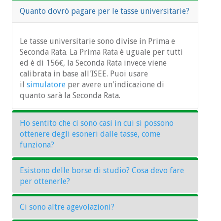
possono essere svolte principalmente online,
Quanto dovrò pagare per le tasse universitarie?
dunque la presenza è richiesta solo per poche
attività che includono:
le prove in itinere (2 per ogni
Le tasse universitarie sono divise in Prima e
Seconda Rata. La Prima Rata è uguale per tutti
insegnamento) che sostituiscono l'esame
ed è di 156€, la Seconda Rata invece viene
gli esami (per gli insegnamenti nei quali gli
calibrata in base all'ISEE. Puoi usare
studenti non hanno sostenuto/superato le
il
simulatore
per avere un'indicazione di
prove in itinere).
quanto sarà la Seconda Rata.
(solo gli studenti del primo anno) giornata
dedicata alla presentazione del corso, della
Ho sentito che ci sono casi in cui si possono
piattaforma di didattica online e allo
ottenere degli esoneri dalle tasse, come
svolgimento di un test di inglese.
funziona?
Esistono delle borse di studio? Cosa devo fare
E' vero! Gli studenti possono essere esonerati
per ottenerle?
dal pagamento delle tasse
universitarie per
merito
,
condizioni di
Ci sono altre agevolazioni?
disabilità
o
altri specifici requisiti
. Gli esoneri
Le borse di studio che uno studente può
possono essere totali o parziali e sono