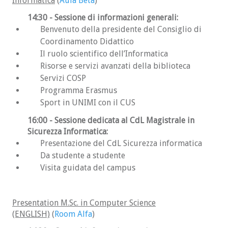
Informatica
(
Aula Beta
)
Se pensi che le informazioni di questa sezione
siano obsolete o incomplete (es: se vuoi
14:30
- Sessione di informazioni generali:
segnalare altre risorse per la preparazione al
Benvenuto della presidente del Consiglio di
test),
scrivici
!
Coordinamento Didattico
Il ruolo scientifico dell’Informatica
Risorse e servizi avanzati della biblioteca
Servizi COSP
Programma Erasmus
Sport in UNIMI con il CUS
16:00
- Sessione dedicata al CdL Magistrale in
Sicurezza Informatica:
Presentazione del CdL Sicurezza informatica
Da studente a studente
Visita guidata del campus
Presentation M.Sc. in Computer Science
(ENGLISH)
(
Room Alfa
)