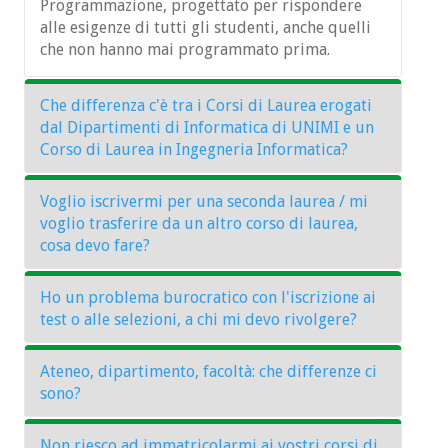
Programmazione, progettato per rispondere
alle esigenze di tutti gli studenti, anche quelli
che non hanno mai programmato prima.
Che differenza c'è tra i Corsi di Laurea erogati
dal Dipartimenti di Informatica di UNIMI e un
Corso di Laurea in Ingegneria Informatica?
Voglio iscrivermi per una seconda laurea / mi
Il problema si pone in realtà per tutti i corsi di
voglio trasferire da un altro corso di laurea,
laurea delle facoltà di Ingegneria. Che
cosa devo fare?
differenza c'è fra Chimica e Ingegneria
Chimica? Fra Matematica e Ingegneria
Ho un problema burocratico con l'iscrizione ai
Matematica? La prima cosa da notare è che la
Gli studenti già iscritti ad un corso di laurea
test o alle selezioni, a chi mi devo rivolgere?
disciplina in un caso è un sostantivo e nell'altro
dell'Università degli Studi di Milano, ad altro
un aggettivo di Ingegneria: cambia quindi
Ateneo o già laureati, possono essere esonerati
la prospettiva e il motivo centrale degli studi.
Ateneo, dipartimento, facoltà: che differenze ci
dal test previsto per l'iscrizione ai corsi
Per questioni di competenza dell'Università
Come dovrebbe risultare chiaro da una lettura
sono?
triennali presentando domanda di
degli Studi di Milano (es: selezioni) potete
attenta dei manifesti degli studi la differenza
prevalutazione della carriera pregressa. La data
usare il servizio
InformaStudenti
con il quale è
sta nello spazio dedicato alla disciplina
di scadenza può variare ogni anno, ma
Non riesco ad immatricolarmi ai vostri corsi di
possibile segnalare il problema e, se