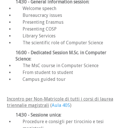
14:30
- General information session:
Welcome speech
Bureaucracy issues
Presenting Erasmus
Presenting COSP
Library Services
The scientific role of Computer Science
16:00
- Dedicated Session M.Sc. in Computer
Science:
The MsC course in Computer Science
From student to student
Campus guided tour
Incontro per Non-Matricole di tutti i corsi di laurea
triennalie magistrali
(
Aula 405
)
14:30
- Sessione unica:
Procedure e consigli per tirocinio e tesi