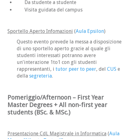
casa. Ottiene un buon punteggio. Si iscrive
Da studente a studente
alla selezione di primavera per il corso di
Visita guidata del campus
laurea in Informatica. È decima in
graduatoria e ci sono 100 posti disponibili
(il 40% di 250). Anna supera dunque la
Sportello Aperto Infomazioni
(
Aula Epsilon
)
selezione.
Questo evento prevede la messa a disposizione
Bruno svolge il TOLC-S a marzo a Milano.
di uno sportello aperto grazie al quale gli
Prende un voto non molto alto. Si iscrive
studenti interessati potranno avere
comunque alla selezione di primavera per il
un'interazione 1to1 con gli studenti
corso di laurea in Informatica e risulta
rappresentanti, i
tutor peer to peer
, del
CUS
e
essere 120esimo in graduatoria. Non viene
della
segreteria
.
ammesso. Senza svolgere nuovamente il test
TOLC-S si iscrive alla selezione di settembre
Pomeriggio/Afternoon – First Year
e questa volta arriva 122esimo; alla sessione
Master Degrees + All non-first year
estiva ci sono 150 posti (il 60% di 250) e
students (BSc. & MSc.)
dunque viene ammesso.
Carla svolge il TOLC-S a marzo. Prende un
voto un po' basso. Si iscrive comunque alla
Presentazione CdL Magistrale in Informatica
(
Aula
selezione di primavera per il corso di laurea