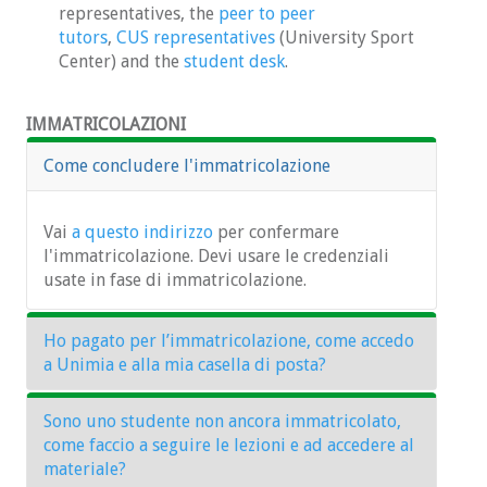
representatives, the
peer to peer
tutors
,
CUS representatives
(University Sport
Center) and the
student desk
.
IMMATRICOLAZIONI
Come concludere l'immatricolazione
Vai
a questo indirizzo
per confermare
l'immatricolazione. Devi usare le credenziali
usate in fase di immatricolazione.
Ho pagato per l’immatricolazione, come accedo
a Unimia e alla mia casella di posta?
Sono uno studente non ancora immatricolato,
Oltre alla conferma di pagamento dovresti aver
come faccio a seguire le lezioni e ad accedere al
ricevuto una mail con in allegato una ricevuta:
materiale?
nella prima pagina ci sono i tuoi dati, nella