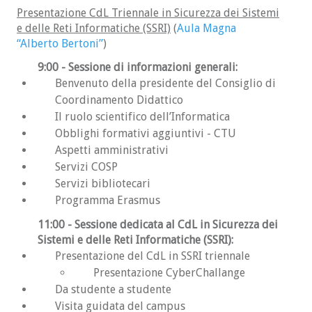
registrazione è gratuita). Non ci risulta che
Presentazione CdL Triennale in Sicurezza dei Sistemi
sia al momento disponibile un manuale
e delle Reti Informatiche (SSRI)
(
Aula Magna
specifico per la preparazione del TOLC-S.
“Alberto Bertoni”
)
AlphaTest
. La società AlphaTest rende
9:00 - Sessione di informazioni generali:
disponibile materiale elettronico e cartaceo
Benvenuto della presidente del Consiglio di
per la preparazione a vari test di ingresso.
Coordinamento Didattico
Seppur non esista materiale specifico per il
Il ruolo scientifico dell’Informatica
TOLC-S è possibile far riferimento alle
Obblighi formativi aggiuntivi - CTU
risorse per la preparazione ai test di
Aspetti amministrativi
ingegneria che ha alcune parti in
Servizi COSP
comune con il TOLC-S (es: matematica,
Servizi bibliotecari
comprensione del testo).
Programma Erasmus
Ricorda: siccome la parte di Scienze di base è
11:00
- Sessione dedicata al CdL in Sicurezza dei
pesata 0 (rispetto alle altre che sono pesate 1)
Sistemi e delle Reti Informatiche (SSRI):
consigliamo di focalizzare la preparazione sulle
Presentazione del CdL in SSRI triennale
parti di Matematica di Base, Ragionamento e
Presentazione CyberChallange
problemi e Comprensione del testo. La parte di
Da studente a studente
inglese è solo di autovalutazione, non viene
considerata ai fini dell'ammissione.
Visita guidata del campus