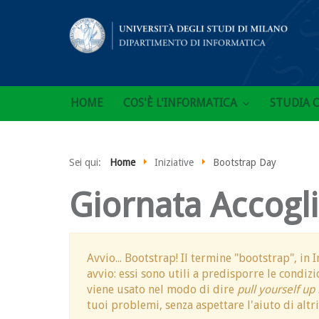
HOME
COS'È L'INFORMATICA
STUDIA 
Sei qui:
Home
Iniziative
Bootstrap Day
Giornata Accogl
Avvio... Bootstrap! Il termine "bootstrap", in
avvio: essi sono utili a predisporre le condiz
viene usato nel modo di dire
pull yourself up
tuoi problemi, senza aspettare l'aiuto di alt