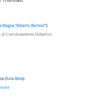
 Triennali
a Magna “Alberto Bertoni”
)
:
o di Coordinamento Didattico
ica
(
Aula Beta
)
:
ennale