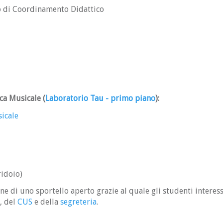
o di Coordinamento Didattico
ca Musicale (
Laboratorio Tau - primo piano
)
:
icale
ridoio)
e di uno sportello aperto grazie al quale gli studenti interes
, del
CUS
e della
segreteria
.