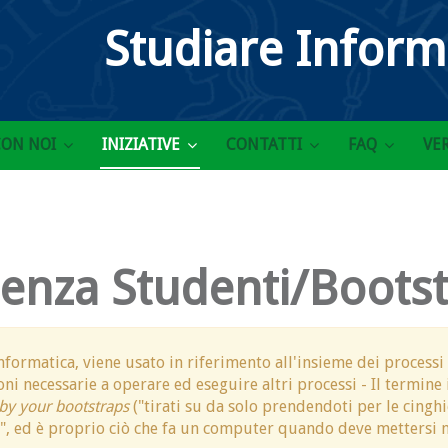
Studiare Infor
CON NOI
INIZIATIVE
CONTATTI
FAQ
VER
ienza Studenti/Boots
 Informatica, viene usato in riferimento all'insieme dei process
ioni necessarie a operare ed eseguire altri processi - Il termine
 by your bootstraps
("tirati su da solo prendendoti per le cinghie 
ri", ed è proprio ciò che fa un computer quando deve mettersi n