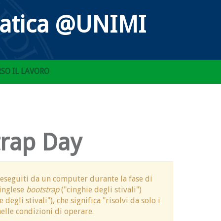
matica @UNIMI
SO IL LAVORO
trap Day
i eseguiti da un computer durante la fase di
 inglese
bootstrap
("cinghie degli stivali")
degli stivali"), che significa "risolvi da solo i
elle condizioni di operare.