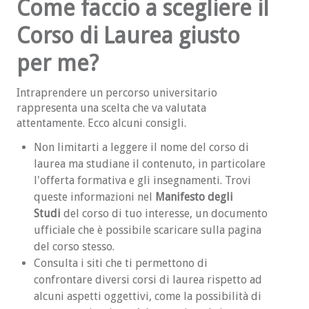
Come faccio a scegliere il
Il termine "Informatica"
Corso di Laurea giusto
Esperienze ed approfondimenti
per me?
STUDIA CON NOI
Intraprendere un percorso universitario
Scelta del corso di laurea
rappresenta una scelta che va valutata
attentamente. Ecco alcuni consigli.
Lauree Triennali in area Informatica
Non limitarti a leggere il nome del corso di
Lauree Magistrali
laurea ma studiane il contenuto, in particolare
l'offerta formativa e gli insegnamenti. Trovi
INIZIATIVE
queste informazioni nel
Manifesto degli
Studi
del corso di tuo interesse, un documento
Presentazioni
ufficiale che è possibile scaricare sulla pagina
del corso stesso.
Navigare sicuri
Consulta i siti che ti permettono di
confrontare diversi corsi di laurea rispetto ad
Incontri di Area
alcuni aspetti oggettivi, come la possibilità di
Open Day di Ateneo