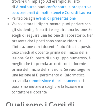
trovare un impiego. Ad esempio sul sito
di
AlmaLaurea
puoi
confrontare le prospettive
Bootstrap Day
occupazionali di molti atenei e Corsi di Laurea
.
Partecipa agli
eventi di presentazione
.
Presentazione lauree magistrali
Vai a visitare il dipartimento: puoi parlare con
Piano Lauree Scientifiche
gli studenti già iscritti e seguire una lezione. Se
scegli di seguire una lezione di laboratorio, tieni
Formazione Scuola-Lavoro
presente che i posti sono spesso ridotti e
l'interazione con i docenti è più fitta: in questo
INFORMATIca day
caso chiedi al docente prima dell'inizio della
lezione. Se fai parte di un gruppo numeroso, è
CONTATTI
meglio che tu prenda accordi con il docente
prima dell'inizio della lezione. Se vuoi seguire
Tutor peer to peer
una lezione al Dipartimento di Informatica,
Commissione Orientamento in Ingresso
scrivi alla
commissione di orientamento
: ti
possiamo aiutare a scegliere la lezione e a
FAQ
contattare il docente.
FAQ Studenti
Quali sono i Corsi di